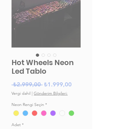
Hot Wheels Neon
Led Tablo
Normal Fiyat
İndirimli Fiyat
 ₺2.999,00 
₺1.999,00
Vergi dahil
|
Gönderim Bilgileri:
Neon Rengi Seçin
*
Adet
*