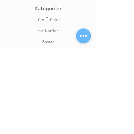
Kategoriler
Tüm Ürünler
Fut Kartlar
Poster
Flowerbox
Aksesuar
Moda
Bilgi
S.S.S.
Hakkımızda
Müşteri Destek