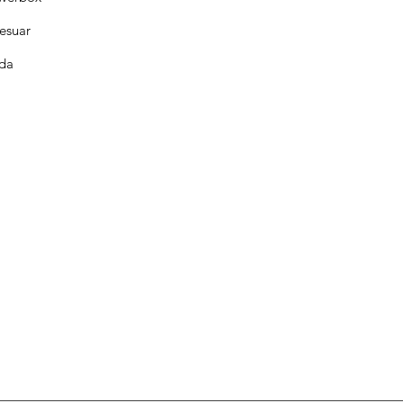
esuar
da