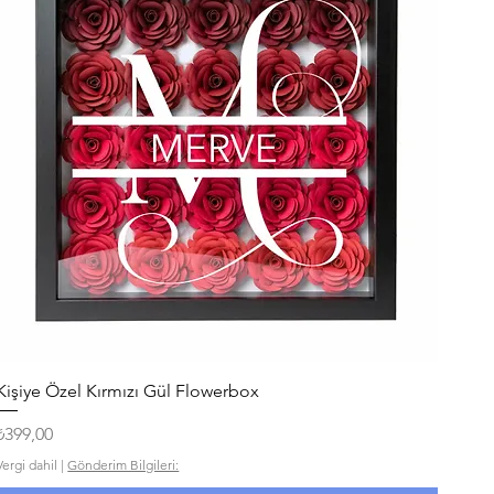
Hızlı Bakış
Kişiye Özel Kırmızı Gül Flowerbox
Fiyat
₺399,00
Vergi dahil
|
Gönderim Bilgileri: