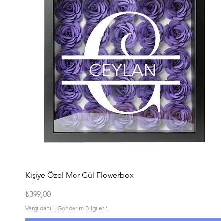
Hızlı Bakış
Kişiye Özel Mor Gül Flowerbox
Fiyat
₺399,00
Vergi dahil
|
Gönderim Bilgileri: