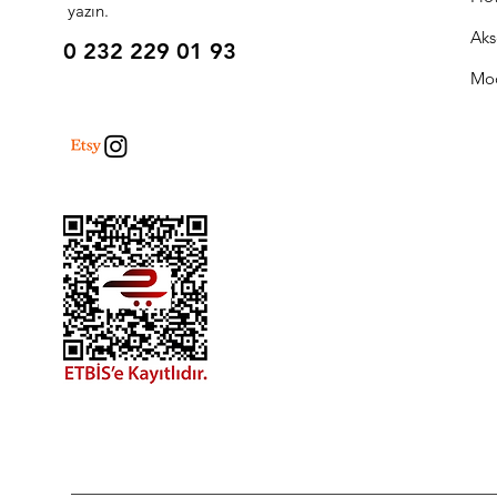
yazın.
Aks
0 232 229 01 93
Mo