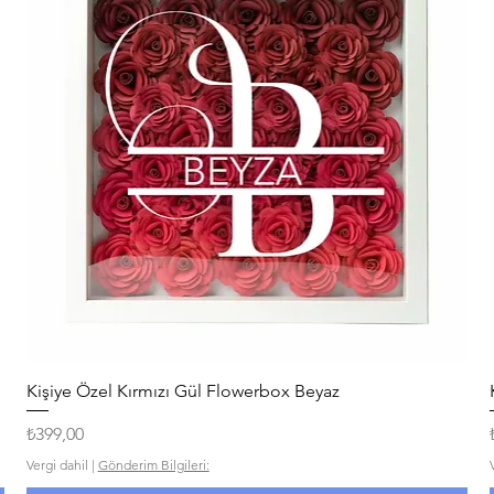
Hızlı Bakış
Kişiye Özel Kırmızı Gül Flowerbox Beyaz
Fiyat
₺399,00
Vergi dahil
|
Gönderim Bilgileri: