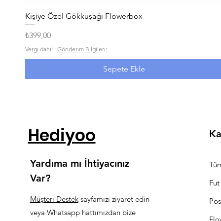
Hızlı Bakış
Kişiye Özel Gökkuşağı Flowerbox
Fiyat
₺399,00
Vergi dahil
|
Gönderim Bilgileri:
Sepete Ekle
Hediyoo
Ka
Yardıma mı İhtiyacınız
Tüm
Var?
Fut
Müşteri Destek
sayfamızı ziyaret edin
Pos
veya Whatsapp hattımızdan bize
Flo