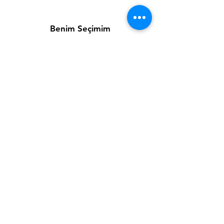
Benim Seçimim
Favorilerim
Siparişlerim
Kargo & İade ve Değişim
Şartlar ve Koşullar
Ödeme Yöntemleri
Sitemizden tüm banka kredi
kartları ve hesap kartları ile
alışveriş yapabilirsiniz.