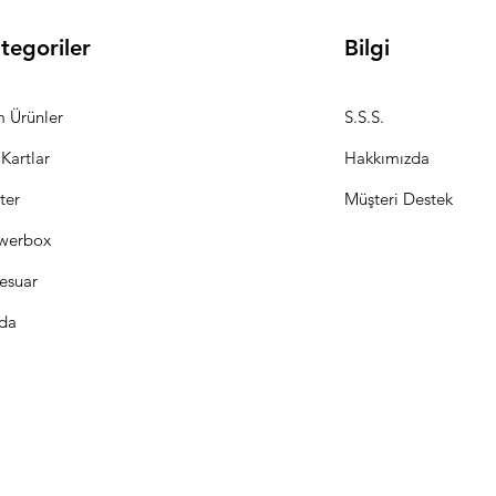
tegoriler
Bilgi
 Ürünler
S.S.S.
 Kartlar
Hakkımızda
ter
Müşteri Destek
werbox
esuar
da