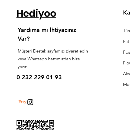
Hediyoo
Ka
Yardıma mı İhtiyacınız
Tüm
Var?
Fut
Müşteri Destek
sayfamızı ziyaret edin
Pos
veya Whatsapp hattımızdan bize
Flo
yazın.
Aks
0 232 229 01 93
Mo