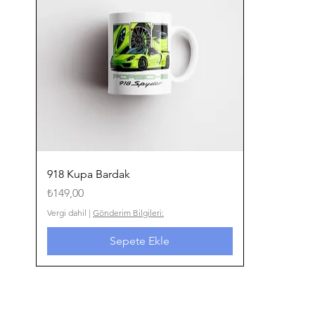
Hızlı Bakış
918 Kupa Bardak
Fiyat
₺149,00
Vergi dahil
|
Gönderim Bilgileri:
Sepete Ekle