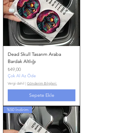
Dead Skull Tasarım Araba
Bardak Altlığı
Fiyat
₺49,00
Çok Al Az Öde
Vergi dahil
|
Gönderim Bilgileri:
Sepete Ekle
%50 İndirim