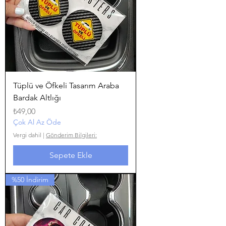
Tüplü ve Öfkeli Tasarım Araba
Bardak Altlığı
Fiyat
₺49,00
Çok Al Az Öde
Vergi dahil
|
Gönderim Bilgileri:
Sepete Ekle
%50 İndirim