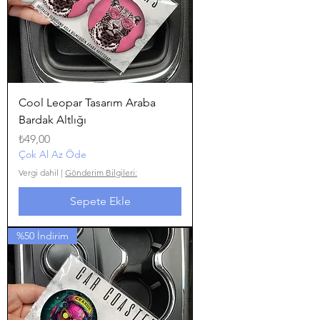
Cool Leopar Tasarım Araba
Bardak Altlığı
Fiyat
₺49,00
Çok Al Az Öde
Vergi dahil
|
Gönderim Bilgileri:
Sepete Ekle
%50 İndirim