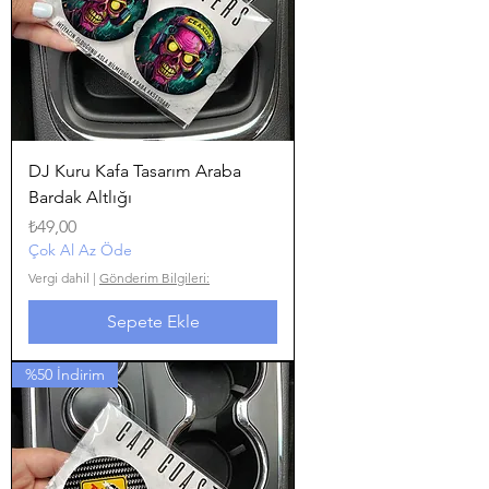
DJ Kuru Kafa Tasarım Araba
Bardak Altlığı
Fiyat
₺49,00
Çok Al Az Öde
Vergi dahil
|
Gönderim Bilgileri:
Sepete Ekle
%50 İndirim