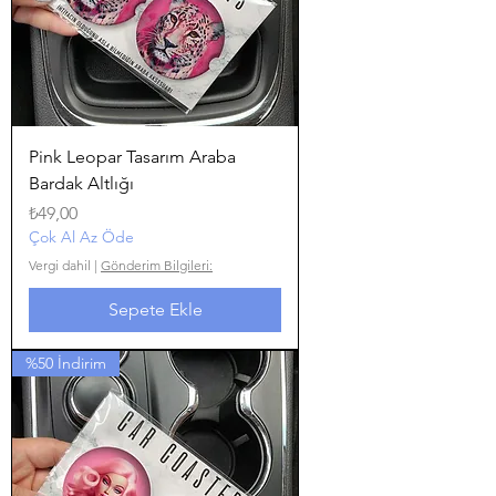
Pink Leopar Tasarım Araba
Bardak Altlığı
Fiyat
₺49,00
Çok Al Az Öde
Vergi dahil
|
Gönderim Bilgileri:
Sepete Ekle
%50 İndirim