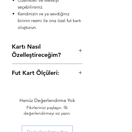
Özellikleri ve Mevkiyi
seçebilirsiniz.
Kendinizin ve ya sevdiğiniz
birinin resmi ile ona özel fut kartı
oluşturun.
Kartı Nasıl
Özelleştireceğim?
Ürün açıklamalarının üzerinde
Fut Kart Ölçüleri:
bulunan özelliştirme alanlarına,
başlıklarında yazan bilgileri sırasıyla
Small: 12 cm Genişlik x 19 cm
yazarak, resiminizi ekleyin ve
Yükseklik - 3 mm Ahşap
siparişinizi tamamlayın.
Medium: 17,5 cm Genişlik x 28 cm
Henüz Değerlendirme Yok
Yükseklik - 3 mm Ahşap
Fikirlerinizi paylaşın. İlk
Large: 23,5 cm Genişlik x 38 cm
değerlendirmeyi siz yazın.
Yükseklik - 3 mm Ahşap
XLarge: 35 cm Genişlik x 50 cm
Değerlendirme Yap