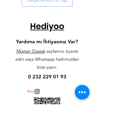
Yükseklik - 3 mm Ahşap
XXLarge: 50 cm Genişlik x 70 cm
Hediyoo
Yükseklik - 3 mm Ahşap
(Tasarımlara göre ölçüler +- 1 & 5
Yardıma mı İhtiyacınız Var?
cm arası değişebilir.)
Müşteri Destek
sayfamızı ziyaret
edin veya Whatsapp hattımızdan
bize yazın.
0 232 229 01 93