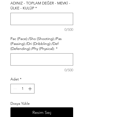
ADINIZ - TOPLAM DEĞER - MEVKİ -
ÜLKE - KULÜP
*
0/500
Pac (Pace):/Sho (Shooting):/Pas
(Passing):/Dri (Dribbling):/Def
(Defending):/Phy (Physical):
*
0/500
Adet
*
Dosya Yükle
Resim Seç