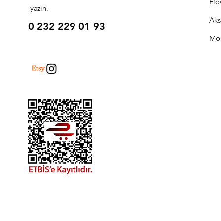
Flo
yazın.
Aks
0 232 229 01 93
Mo