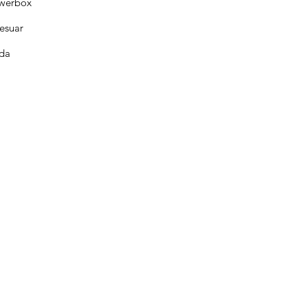
werbox
esuar
da