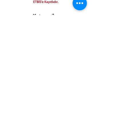
Kategoriler
Tüm Ürünler
Fut Kartlar
Poster
Flowerbox
Aksesuar
Moda
Bilgi
S.S.S.
Hakkımızda