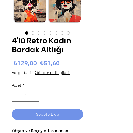
4'lü Retro Kadın
Bardak Altlığı
Normal Fiyat
İndirimli Fiyat
 ₺129,00 
₺51,60
Vergi dahil
|
Gönderim Bilgileri:
Adet
*
Sepete Ekle
Ahşap ve Keçeyle Tasarlanan