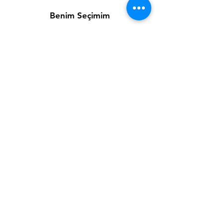
Benim Seçimim
Favorilerim
Siparişlerim
Kargo & İade ve Değişim
Şartlar ve Koşullar
Ödeme Yöntemleri
Sitemizden tüm banka kredi
kartları ve hesap kartları ile
alışveriş yapabilirsiniz.