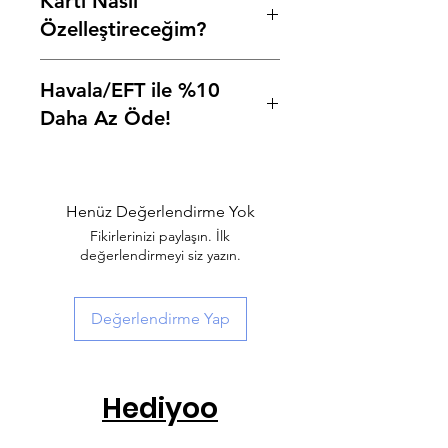
Kartı Nasıl
Özelleştireceğim?
Ürün açıklamalarının üzerinde
Havala/EFT ile %10
bulunan özelliştirme alanlarına,
başlıklarında yazan bilgileri sırasıyla
Daha Az Öde!
yazarak, resiminizi ekleyin ve
siparişinizi tamamlayın.
Ödeme adımında Havale/EFT
seçeneğini seçip, "
HAVALE
" kodu
ile %10 daha az ödeyerek istediğiniz
Henüz Değerlendirme Yok
ürüne sahip olabilirsiniz.
Fikirlerinizi paylaşın. İlk
değerlendirmeyi siz yazın.
Değerlendirme Yap
Hediyoo