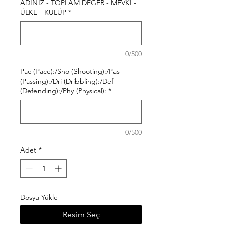
ADINIZ - TOPLAM DEĞER - MEVKİ -
ÜLKE - KULÜP
*
0/500
Pac (Pace):/Sho (Shooting):/Pas
(Passing):/Dri (Dribbling):/Def
(Defending):/Phy (Physical):
*
0/500
Adet
*
Dosya Yükle
Resim Seç