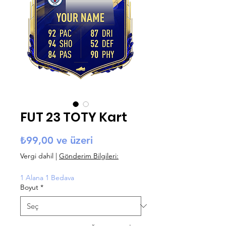
FUT 23 TOTY Kart
İndirimli Fiyat
₺99,00
ve üzeri
Vergi dahil
|
Gönderim Bilgileri:
1 Alana 1 Bedava
Boyut
*