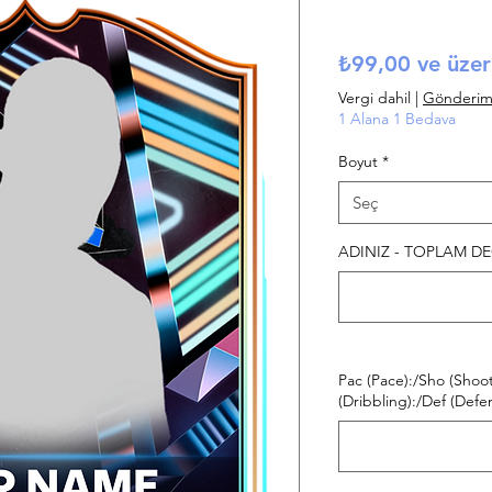
₺99,00
ve üzer
Vergi dahil
|
Gönderim B
1 Alana 1 Bedava
Boyut
*
Seç
ADINIZ - TOPLAM DEĞ
Pac (Pace):/Sho (Shoot
(Dribbling):/Def (Defen