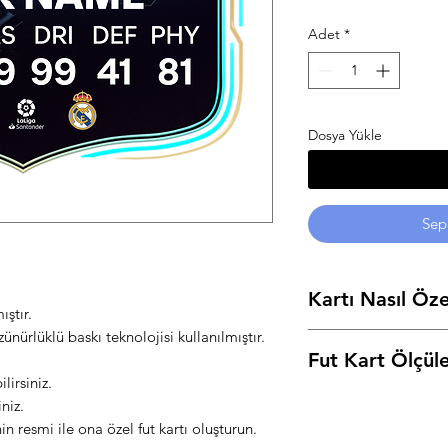
Adet
*
Dosya Yükle
Sep
Kartı Nasıl Öze
ştır.
ürlüklü baskı teknolojisi kullanılmıştır.
Ürün açıklamalarının 
Fut Kart Ölçüle
alanlarına, başlıkların
lirsiniz.
yazarak, resiminizi ek
Small: 12 cm Genişli
niz.
Ahşap
in resmi ile ona özel fut kartı oluşturun.
Medium: 17,5 cm Geni