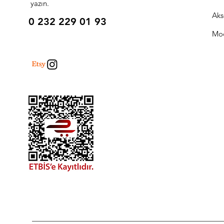
yazın.
Aks
0 232 229 01 93
Mo