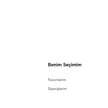
lik x 38 cm Yükseklik - 3 mm
Benim Seçimim
Favorilerim
Siparişlerim