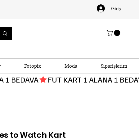
Giriş
r
Fotopix
Moda
Siparişlerim
es to Watch Kart