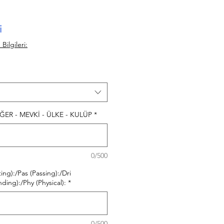
İndirimli Fiyat
i
ilgileri:
ER - MEVKİ - ÜLKE - KULÜP
*
0/500
ing):/Pas (Passing):/Dri
ding):/Phy (Physical):
*
0/500