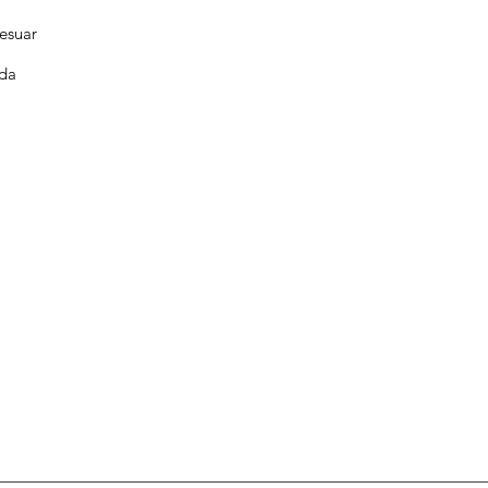
esuar
da