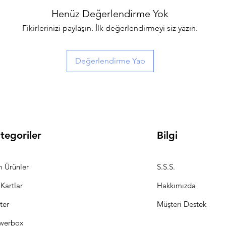
Ahşap
Henüz Değerlendirme Yok
Large: 23,5 cm Geniş
Fikirlerinizi paylaşın. İlk değerlendirmeyi siz yazın.
Ahşap
Değerlendirme Yap
tegoriler
Bilgi
 Ürünler
S.S.S.
 Kartlar
Hakkımızda
ter
Müşteri Destek
werbox