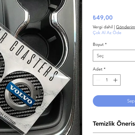
Fiyat
₺49,00
Vergi dahil
|
Gönderim B
Çok Al Az Öde
Boyut
*
Seç
Adet
*
Sep
Temizlik Öneris