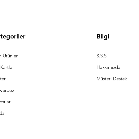
tegoriler
Bilgi
 Ürünler
S.S.S.
 Kartlar
Hakkımızda
ter
Müşteri Destek
werbox
esuar
da