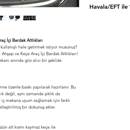
Ürünü temiz ve nemli b
Havala/EFT il
Kimyasal kullanmayın
Ödeme adımında Hava
"
HAVALE
" kodu ile 
ürüne sahip olabilirsi
ç İçi Bardak Altlıkları
e kullanışlı hale getirmek istiyor musunuz?
Ahşap ve Keçe Araç İçi Bardak Altlıkları!
ekanı anında göz alıcı bir şekilde
ine özenle baskı yapılarak hazırlanır. Bu
ık değil, aynı zamanda şıklık da
r iç mekana uyum sağlamak için farklı
elleştirilmiş bir dokunuş ekler.
zün alt kısmı kaymaz keçe ile