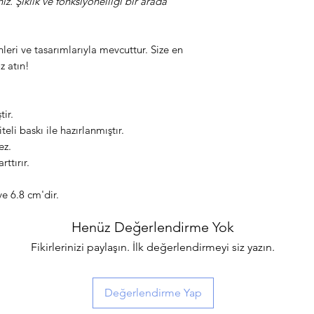
niz. Şıklık ve fonksiyonelliği bir arada
eri ve tasarımlarıyla mevcuttur. Size en
z atın!
ir.
li baskı ile hazırlanmıştır.
ez.
rttırır.
ve 6.8 cm'dir.
Henüz Değerlendirme Yok
Fikirlerinizi paylaşın. İlk değerlendirmeyi siz yazın.
Değerlendirme Yap