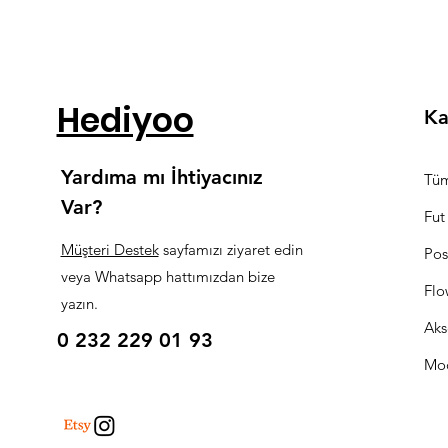
Hediyoo
Ka
Yardıma mı İhtiyacınız
Tüm
Var?
Fut
Müşteri Destek
sayfamızı ziyaret edin
Pos
veya Whatsapp hattımızdan bize
Flo
yazın.
Aks
0 232 229 01 93
Mo