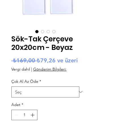
Sök-Tak Çerçeve
20x20cm - Beyaz
Normal Fiyat
İndirimli Fiyat
 ₺169,00 
₺79,26
ve üzeri
Vergi dahil
|
Gönderim Bilgileri:
Çok Al Az Öde
*
Adet
*