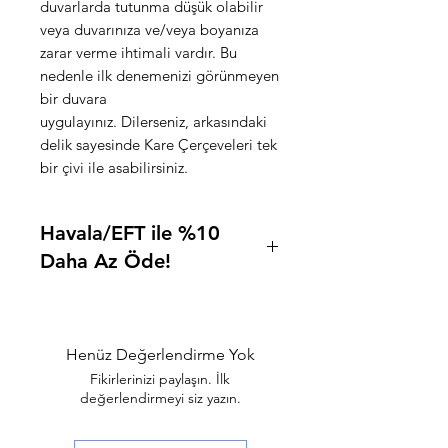
duvarlarda tutunma düşük olabilir
veya duvarınıza ve/veya boyanıza
zarar verme ihtimali vardır. Bu
nedenle ilk denemenizi görünmeyen
bir duvara
uygulayınız. Dilerseniz, arkasındaki
delik sayesinde Kare Çerçeveleri tek
bir çivi ile asabilirsiniz.
Havala/EFT ile %10
Daha Az Öde!
Ödeme adımında Havale/EFT
seçeneğini seçip, "
HAVALE
" kodu
ile %10 daha az ödeyerek istediğiniz
Henüz Değerlendirme Yok
ürüne sahip olabilirsiniz.
Fikirlerinizi paylaşın. İlk
değerlendirmeyi siz yazın.