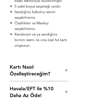
baskı teknolojisi kullanılmıştır.
5 adet boyut seçeneği vardır.
İstediğiniz futbolcu ismini
seçebilirsiniz.
Özellikleri ve Mevkiyi
seçebilirsiniz.
Kendinizin ve ya sevdiğiniz
birinin resmi ile ona özel fut kartı
oluşturun.
Kartı Nasıl
Özelleştireceğim?
Ürün açıklamalarının üzerinde
Havala/EFT ile %10
bulunan özelliştirme alanlarına,
başlıklarında yazan bilgileri sırasıyla
Daha Az Öde!
yazarak, resiminizi ekleyin ve
siparişinizi tamamlayın.
Ödeme adımında Havale/EFT