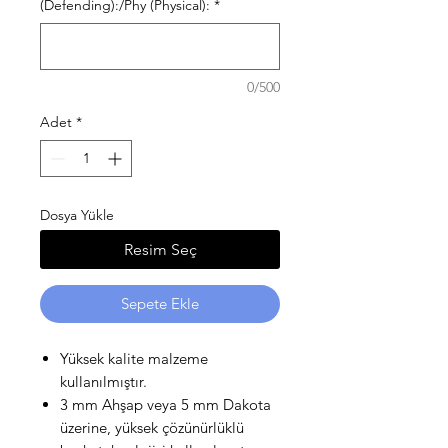
(Defending):/Phy (Physical):
*
0/500
Adet
*
Dosya Yükle
Resim Seç
Sepete Ekle
Yüksek kalite malzeme
kullanılmıştır.
3 mm Ahşap veya 5 mm Dakota
üzerine, yüksek çözünürlüklü