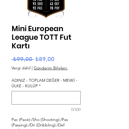
Mini European
League TOTT Fut
Kartı
Normal Fiyat
İndirimli Fiyat
 ₺99,00 
₺89,00
Vergi dahil
|
Gönderim Bilgileri:
ADINIZ - TOPLAM DEĞER - MEVKİ -
ÜLKE - KULÜP
*
0/500
Pac (Pace):/Sho (Shooting):/Pas
(Passing):/Dri (Dribbling):/Def