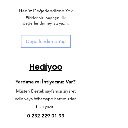
seçeneğini seçip, "
HAVALE
" kodu
ile %10 daha az ödeyerek istediğiniz
Henüz Değerlendirme Yok
ürüne sahip olabilirsiniz.
Fikirlerinizi paylaşın. İlk
değerlendirmeyi siz yazın.
Değerlendirme Yap
Hediyoo
Yardıma mı İhtiyacınız Var?
Müşteri Destek
sayfamızı ziyaret
edin veya Whatsapp hattımızdan
bize yazın.
0 232 229 01 93