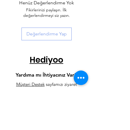
ile %10 daha az ödeyerek istediğiniz
Henüz Değerlendirme Yok
ürüne sahip olabilirsiniz.
Fikirlerinizi paylaşın. İlk
değerlendirmeyi siz yazın.
Değerlendirme Yap
Hediyoo
Yardıma mı İhtiyacınız Var?
Müşteri Destek
sayfamızı ziyaret
edin veya Whatsapp hattımızdan
bize yazın.
0 232 229 01 93