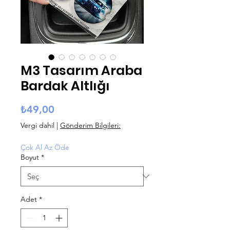
M3 Tasarım Araba
Bardak Altlığı
Fiyat
₺49,00
Vergi dahil
|
Gönderim Bilgileri:
Çok Al Az Öde
Boyut
*
Adet
*