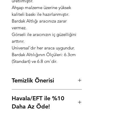
üretilmiştir.
Ahşap malzeme üzerine yüksek
kaliteli baskı ile hazırlanmıştır.
Bardak Altlığı aracınıza zarar
vermez.
Görseli ile aracınızın iç güzelliğini
arttırır.
Universal'dır her araca uygundur.
Bardak Altılığının Ölçüleri: 6.3cm
(Standart) ve 6.8 cm'dir.
Temizlik Önerisi
Ürünü temiz ve nemli biz bez ile
Havala/EFT ile %10
silebilirsiniz.
Kimyasal
kullanmayınız!
Daha Az Öde!
Ödeme adımında Havale/EFT
seçeneğini seçip, "
HAVALE
" kodu