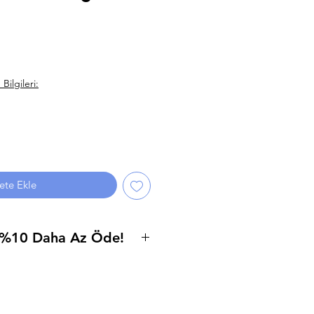
ilgileri:
ete Ekle
e %10 Daha Az Öde!
le/EFT seçeneğini seçip,
%10 daha az ödeyerek istediğiniz
niz.