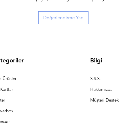
Değerlendirme Yap
tegoriler
Bilgi
 Ürünler
S.S.S.
 Kartlar
Hakkımızda
ter
Müşteri Destek
werbox
esuar