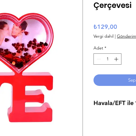
Çerçevesi
Fiyat
₺129,00
Vergi dahil
|
Gönderim B
Adet
*
Sep
Havala/EFT il
Ödeme adımında Hava
"
HAVALE
" kodu ile 
ürüne sahip olabilirsi