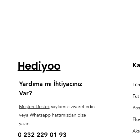
Hediyoo
Ka
Yardıma mı İhtiyacınız
Tüm
Var?
Fut
Müşteri Destek
sayfamızı ziyaret edin
Pos
veya Whatsapp hattımızdan bize
Flo
yazın.
Aks
0 232 229 01 93