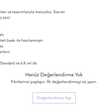
eri ve tasarımlarıyla mevcuttur. Size en
z atın!
ir.
li baskı ile hazırlanmıştır.
ez.
rttırır.
(Standart) ve 6.8 cm'dir.
Henüz Değerlendirme Yok
Fikirlerinizi paylaşın. İlk değerlendirmeyi siz yazın.
Değerlendirme Yap