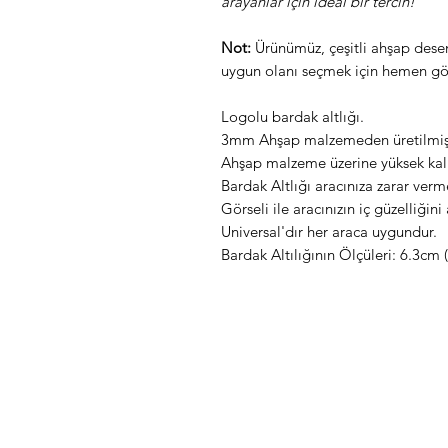
arayanlar için ideal bir tercih!
Not:
Ürünümüz, çeşitli ahşap desenl
uygun olanı seçmek için hemen gö
Logolu bardak altlığı.
3mm Ahşap malzemeden üretilmişt
Ahşap malzeme üzerine yüksek kalite
Bardak Altlığı aracınıza zarar verm
Görseli ile aracınızın iç güzelliğini a
Universal'dır her araca uygundur.
Bardak Altılığının Ölçüleri: 6.3cm 