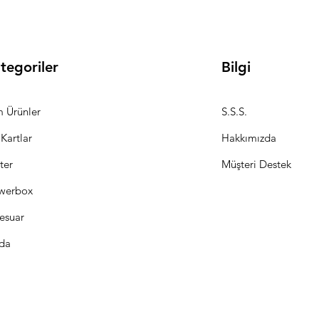
tegoriler
Bilgi
 Ürünler
S.S.S.
 Kartlar
Hakkımızda
ter
Müşteri Destek
werbox
esuar
da