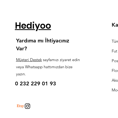
Hediyoo
Ka
Yardıma mı İhtiyacınız
Tüm
Var?
Fut
Müşteri Destek
sayfamızı ziyaret edin
Pos
veya Whatsapp hattımızdan bize
Flo
yazın.
Aks
0 232 229 01 93
Mo