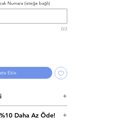
acak Numara (isteğe bağlı)
0/2
ete Ekle
i
biz bez ile
e %10 Daha Az Öde!
 kullanmayınız!
le/EFT seçeneğini seçip,
%10 daha az ödeyerek istediğiniz