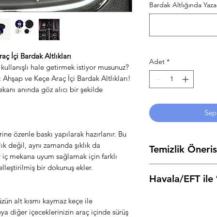
Bardak Altlığında Yaz
ç İçi Bardak Altlıkları
Adet
*
e kullanışlı hale getirmek istiyor musunuz?
Ahşap ve Keçe Araç İçi Bardak Altlıkları!
ekanı anında göz alıcı bir şekilde
Sep
ine özenle baskı yapılarak hazırlanır. Bu
ık değil, aynı zamanda şıklık da
Temizlik Öneris
r iç mekana uyum sağlamak için farklı
elleştirilmiş bir dokunuş ekler.
Ürünü temiz ve nemli 
Havala/EFT il
silebilirsiniz.
Kimyasal
Ödeme adımında Hava
zün alt kısmı kaymaz keçe ile
"
HAVALE
" kodu ile 
eya diğer içeceklerinizin araç içinde sürüş