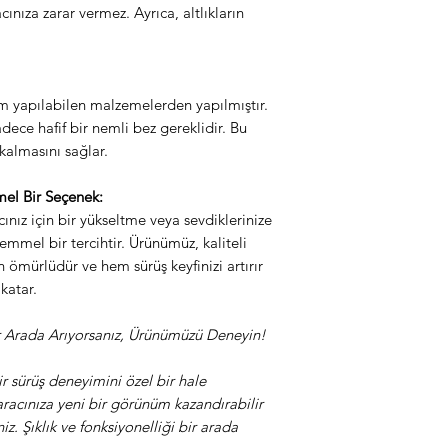
ürüne sahip olabilirsi
ınıza zarar vermez. Ayrıca, altlıkların
m yapılabilen malzemelerden yapılmıştır.
adece hafif bir nemli bez gereklidir. Bu
kalmasını sağlar.
el Bir Seçenek:
acınız için bir yükseltme veya sevdiklerinize
emmel bir tercihtir. Ürünümüz, kaliteli
 ömürlüdür ve hem sürüş keyfinizi artırır
katar.
Bir Arada Arıyorsanız, Ürünümüzü Deneyin!
bir sürüş deneyimini özel bir hale
racınıza yeni bir görünüm kazandırabilir
niz. Şıklık ve fonksiyonelliği bir arada