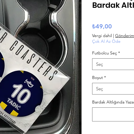
Bardak Altl
Fiyat
₺49,00
Vergi dahil
|
Gönderim B
Çok Al Az Öde
Futbolcu Seç
*
Seç
Boyut
*
Seç
Bardak Altlığında Yaza