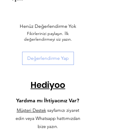
ürüne sahip olabilirsiniz.
Eğer T-Shirt'ünüzün arkasında
numara veya isim olmasını
istemiyorsanız sipariş notuna
Henüz Değerlendirme Yok
numara ve isim istemiyorum
Fikirlerinizi paylaşın. İlk
yazmalısınız.
değerlendirmeyi siz yazın.
Değerlendirme Yap
Hediyoo
Yardıma mı İhtiyacınız Var?
Müşteri Destek
sayfamızı ziyaret
edin veya Whatsapp hattımızdan
bize yazın.