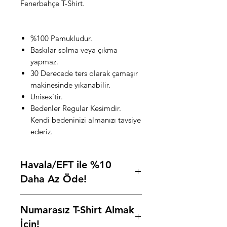
Fenerbahçe T-Shirt.
%100 Pamukludur.
Baskılar solma veya çıkma
yapmaz.
30 Derecede ters olarak çamaşır
makinesinde yıkanabilir.
Unisex'tir.
Bedenler Regular Kesimdir.
Kendi bedeninizi almanızı tavsiye
ederiz.
Havala/EFT ile %10
Daha Az Öde!
Ödeme adımında Havale/EFT
Numarasız T-Shirt Almak
seçeneğini seçip, "
HAVALE
" kodu
ile %10 daha az ödeyerek istediğiniz
İçin!