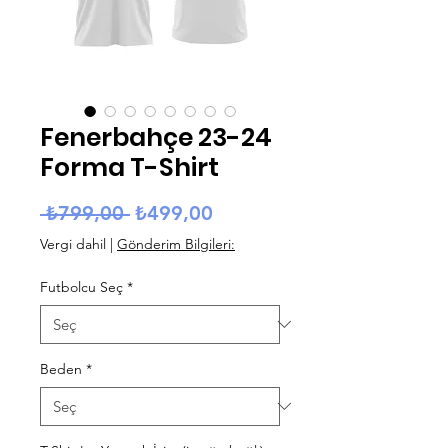
Fenerbahçe 23-24
Forma T-Shirt
Normal Fiyat
İndirimli Fiyat
 ₺799,00 
₺499,00
Vergi dahil
|
Gönderim Bilgileri:
Futbolcu Seç
*
Beden
*