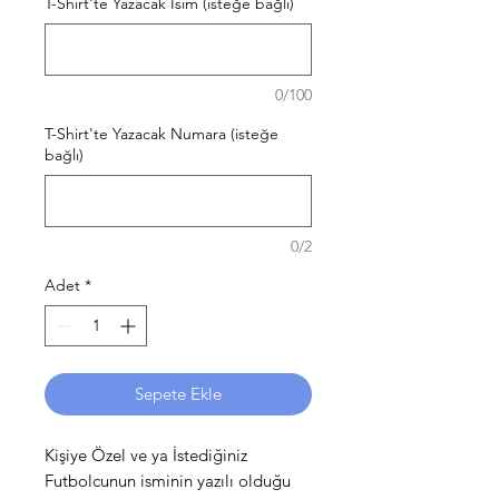
T-Shirt'te Yazacak İsim (isteğe bağlı)
0/100
T-Shirt'te Yazacak Numara (isteğe
bağlı)
0/2
Adet
*
Sepete Ekle
Kişiye Özel ve ya İstediğiniz
Futbolcunun isminin yazılı olduğu